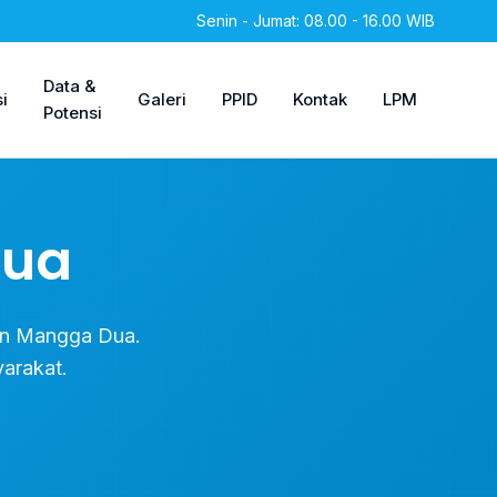
Senin - Jumat: 08.00 - 16.00 WIB
Data &
i
Galeri
PPID
Kontak
LPM
Potensi
Dua
han Mangga Dua.
arakat.