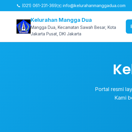
📞 (021) 061-231-369
✉️
info@kelurahanmanggadua.com
Kelurahan Mangga Dua
Mangga Dua, Kecamatan Sawah Besar, Kota
Jakarta Pusat, DKI Jakarta
Ke
Portal resmi l
Kami b