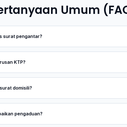
ertanyaan Umum (FA
 surat pengantar?
rusan KTP?
urat domisili?
aikan pengaduan?