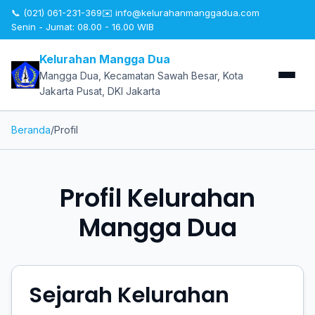
📞 (021) 061-231-369
✉️
info@kelurahanmanggadua.com
Senin - Jumat: 08.00 - 16.00 WIB
Kelurahan Mangga Dua
Mangga Dua, Kecamatan Sawah Besar, Kota
Jakarta Pusat, DKI Jakarta
Beranda
/
Profil
Profil Kelurahan
Mangga Dua
Sejarah Kelurahan